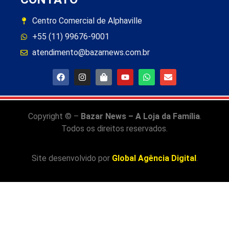
Centro Comercial de Alphaville
+55 (11) 99676-9001
atendimento@bazarnews.com.br
Copyright © –
Bazar News – A Loja da Família
.
Todos os direitos reservados.
Site desenvolvido por
Global Agência Digital
.