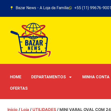
Bazar News - A Loja da Família
+55 (11) 99676-900
HOME
DEPARTAMENTOS
MINHA CONTA
OFERTAS
Início
/
Loja
/
UTILIDADES
/ MINI VARAL OVAL COM 2