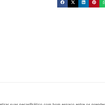
 retirar suas peçasPrático com bom espaço entre os prende