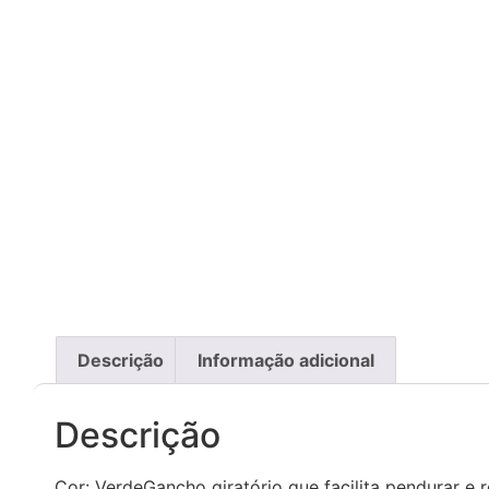
Descrição
Informação adicional
Descrição
Cor: VerdeGancho giratório que facilita pendurar e