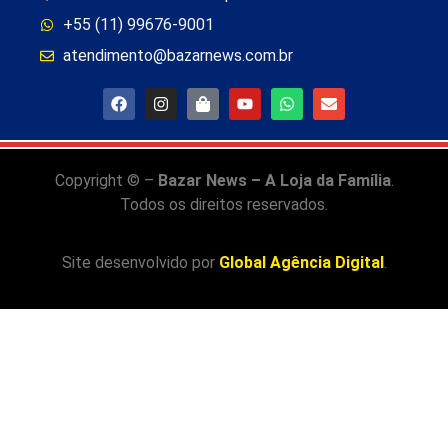
+55 (11) 99676-9001
atendimento@bazarnews.com.br
Copyright © –
Bazar News – A Loja da Família
.
Todos os direitos reservados.
Site desenvolvido por
Global Agência Digital
.