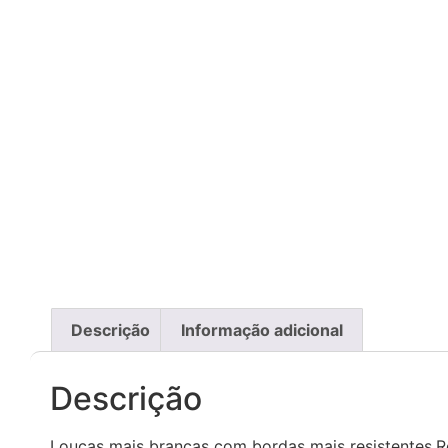
Descrição
Informação adicional
Descrição
Louças mais brancas com bordas mais resistentes.R