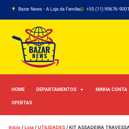
Bazar News - A Loja da Família
+55 (11) 99676-900
HOME
DEPARTAMENTOS
MINHA CONTA
OFERTAS
Início
/
Loja
/
UTILIDADES
/ KIT ASSADEIRA TRAVESS