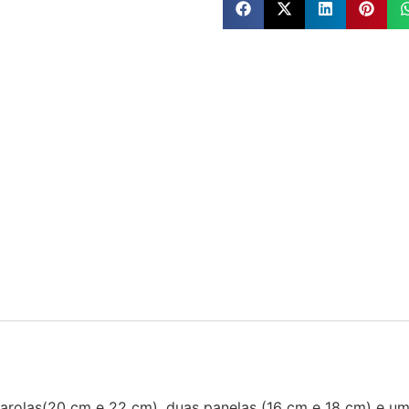
çarolas(20 cm e 22 cm), duas panelas (16 cm e 18 cm) e um