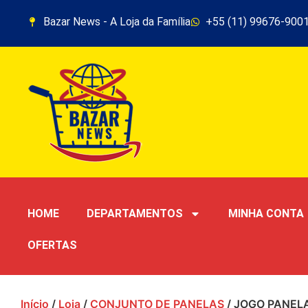
Bazar News - A Loja da Família
+55 (11) 99676-900
HOME
DEPARTAMENTOS
MINHA CONTA
OFERTAS
Início
/
Loja
/
CONJUNTO DE PANELAS
/ JOGO PANELA