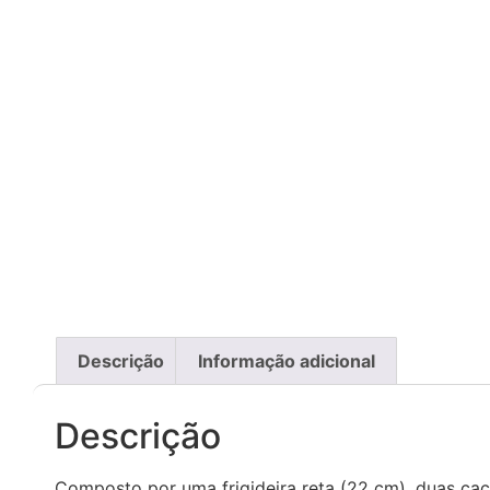
Descrição
Informação adicional
Descrição
Composto por uma frigideira reta (22 cm), duas ca