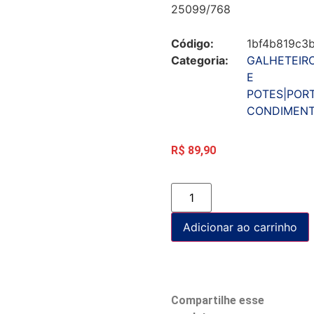
25099/768
Código:
1bf4b819c3
Categoria:
GALHETEIR
E
POTES|POR
CONDIMEN
R$
89,90
Adicionar ao carrinho
Compartilhe esse