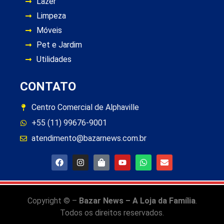
Lazer
Limpeza
Móveis
Pet e Jardim
Utilidades
CONTATO
Centro Comercial de Alphaville
+55 (11) 99676-9001
atendimento@bazarnews.com.br
Copyright © –
Bazar News – A Loja da Família
.
Todos os direitos reservados.