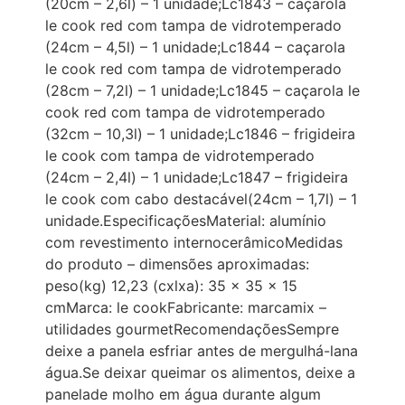
(20cm – 2,6l) – 1 unidade;Lc1843 – caçarola
le cook red com tampa de vidrotemperado
(24cm – 4,5l) – 1 unidade;Lc1844 – caçarola
le cook red com tampa de vidrotemperado
(28cm – 7,2l) – 1 unidade;Lc1845 – caçarola le
cook red com tampa de vidrotemperado
(32cm – 10,3l) – 1 unidade;Lc1846 – frigideira
le cook com tampa de vidrotemperado
(24cm – 2,4l) – 1 unidade;Lc1847 – frigideira
le cook com cabo destacável(24cm – 1,7l) – 1
unidade.EspecificaçõesMaterial: alumínio
com revestimento internocerâmicoMedidas
do produto – dimensões aproximadas:
peso(kg) 12,23 (cxlxa): 35 x 35 x 15
cmMarca: le cookFabricante: marcamix –
utilidades gourmetRecomendaçõesSempre
deixe a panela esfriar antes de mergulhá-lana
água.Se deixar queimar os alimentos, deixe a
panelade molho em água durante algum