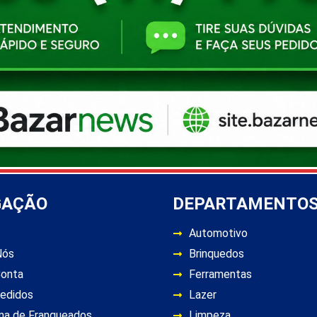
GAÇÃO
DEPARTAMENTO
Automotivo
Nós
Brinquedos
Conta
Ferramentas
edidos
Lazer
ma de Franqueados
Limpeza