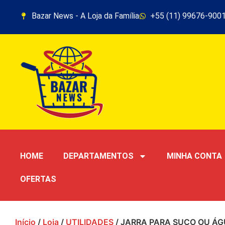
Bazar News - A Loja da Família
+55 (11) 99676-900
HOME
DEPARTAMENTOS
MINHA CONTA
OFERTAS
Início
/
Loja
/
UTILIDADES
/ JARRA PARA SUCO OU ÁGU