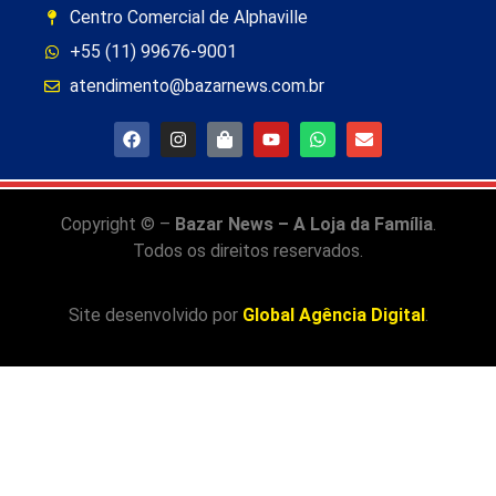
Centro Comercial de Alphaville
+55 (11) 99676-9001
atendimento@bazarnews.com.br
Copyright © –
Bazar News – A Loja da Família
.
Todos os direitos reservados.
Site desenvolvido por
Global Agência Digital
.