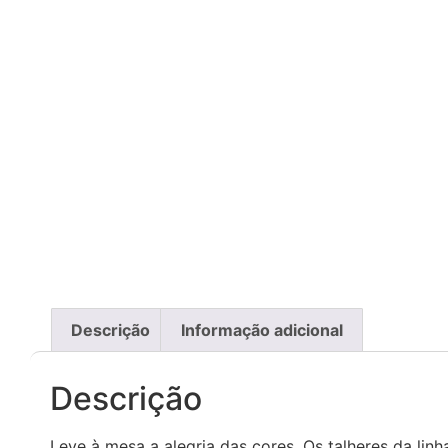
Descrição
Informação adicional
Descrição
Leve à mesa a alegria das cores. Os talheres da lin