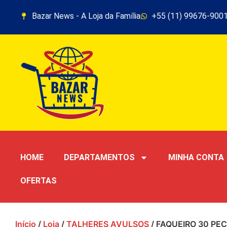
Bazar News - A Loja da Família
+55 (11) 99676-900
HOME
DEPARTAMENTOS
MINHA CONTA
OFERTAS
Início
/
Loja
/
TALHERES AVULSOS
/ FAQUEIRO 30 P