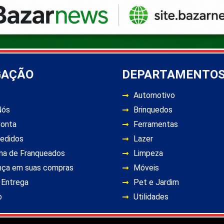
GAÇÃO
DEPARTAMENTO
Automotivo
Nós
Brinquedos
Conta
Ferramentas
edidos
Lazer
ma de Franqueados
Limpeza
nça em suas compras
Móveis
 Entrega
Pet e Jardim
o
Utilidades