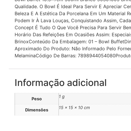
Qualidade. O Bowl É Ideal Para Servir E Apreciar
Beleza E A Estética Da Porcelana Em Um Material Re
Podem Ir À Lava Louças, Conquistando Assim, Cada
Concept É Tudo O Que Você Precisa Para Servir Be
Horário Das Refeições Em Ocasiões Assim: Especia
BrinoxConteúdo Da Embalagem: 01 – Bowl BuffetDi
Aproximado Do Produto: Não Informado Pelo Forne
MelaminaCódigo De Barras: 7898944054080Produtos
Informação adicional
1 g
Peso
15 × 15 × 10 cm
Dimensões