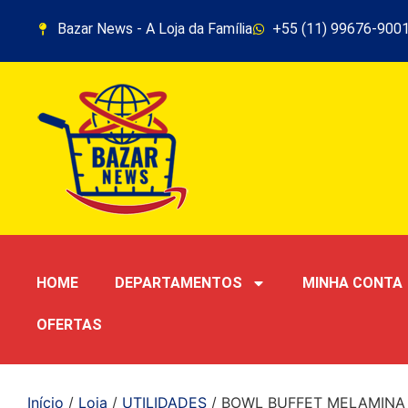
Bazar News - A Loja da Família
+55 (11) 99676-900
HOME
DEPARTAMENTOS
MINHA CONTA
OFERTAS
Início
/
Loja
/
UTILIDADES
/ BOWL BUFFET MELAMINA 