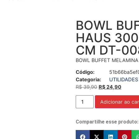
BOWL BUF
HAUS 300 
CM DT-00
BOWL BUFFET MELAMINA H
Código:
51b66ba5ef
Categoria:
UTILIDADES
R$
39,90
R$
24,90
Adicionar ao car
Compartilhe esse produto: