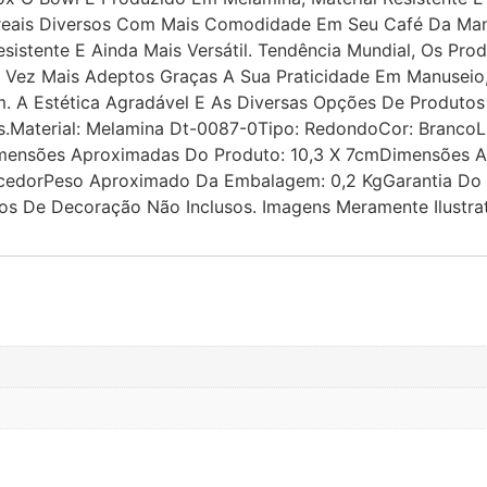
 Cereais Diversos Com Mais Comodidade Em Seu Café Da Ma
sistente E Ainda Mais Versátil. Tendência Mundial, Os Pro
 Vez Mais Adeptos Graças A Sua Praticidade Em Manuseio,
m. A Estética Agradável E As Diversas Opções De Produto
is.Material: Melamina Dt-0087-0Tipo: RedondoCor: BrancoL
mensões Aproximadas Do Produto: 10,3 X 7cmDimensões A
cedorPeso Aproximado Da Embalagem: 0,2 KgGarantia Do F
 De Decoração Não Inclusos. Imagens Meramente Ilustrat