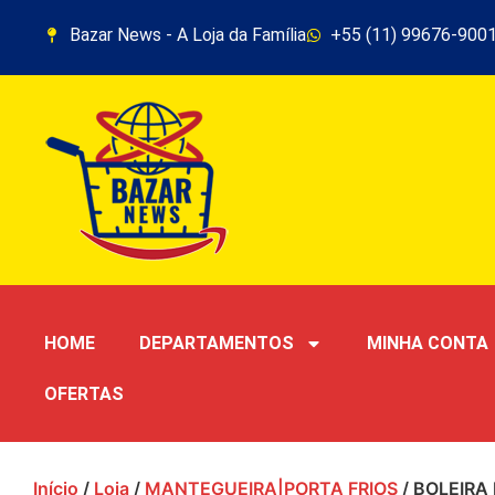
Bazar News - A Loja da Família
+55 (11) 99676-900
HOME
DEPARTAMENTOS
MINHA CONTA
OFERTAS
Início
/
Loja
/
MANTEGUEIRA|PORTA FRIOS
/ BOLEIRA