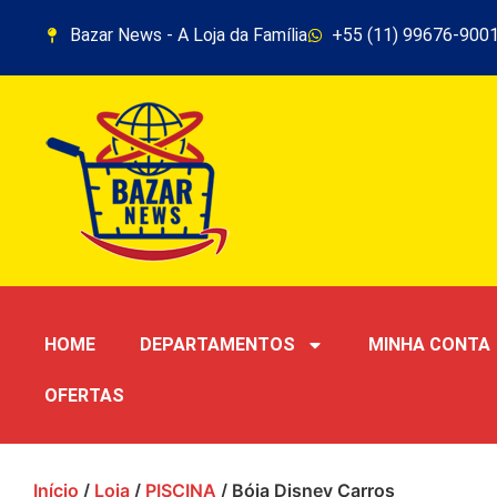
Bazar News - A Loja da Família
+55 (11) 99676-900
HOME
DEPARTAMENTOS
MINHA CONTA
OFERTAS
Início
/
Loja
/
PISCINA
/ Bóia Disney Carros