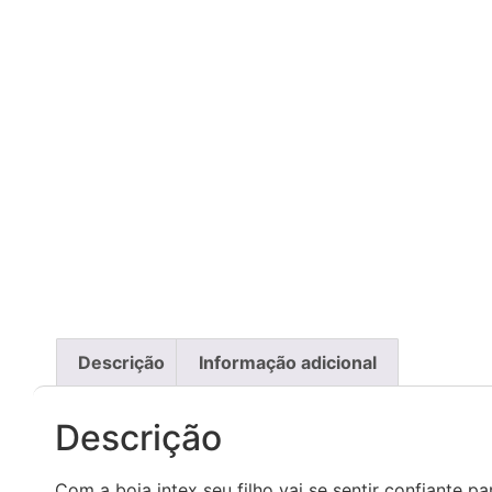
Descrição
Informação adicional
Descrição
Com a boia intex seu filho vai se sentir confiante p