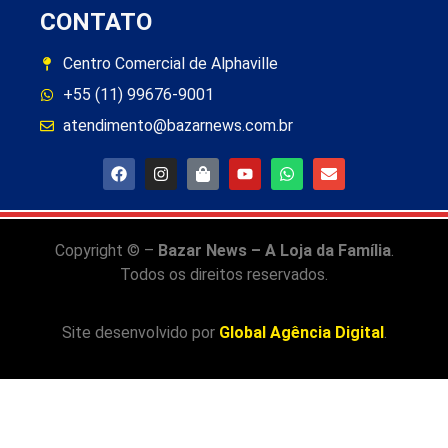
CONTATO
Centro Comercial de Alphaville
+55 (11) 99676-9001
atendimento@bazarnews.com.br
Copyright © –
Bazar News – A Loja da Família
.
Todos os direitos reservados.
Site desenvolvido por
Global Agência Digital
.